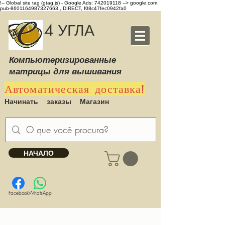
!-- Global site tag (gtag.js) - Google Ads: 742019118 -->
google.com,
pub-8601164987327663 , DIRECT, f08c47fec0942fa0
4 УГЛА
Компьютеризированные
матрицы для вышивания
Автоматическая доставка!
Начинать
заказы
Магазин
НАЧАЛО
Facebook
WhatsApp