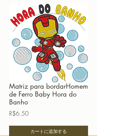
Matriz para bordarHomem
de Ferro Baby Hora do
Banho
価
R$6.50
格
カートに追加する