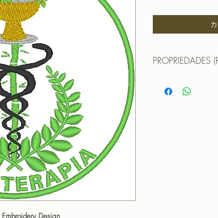
格
カ
PROPRIEDADES (
MATRIZ PARA BORDA
TAMANHO (SIZE) : 
PONTOS (STITCHES)
CORES (COLORS): 
PROGRAMADOR (EMB
CANTOS
 - Embroidery Design