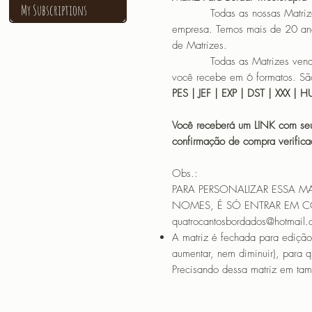
My Subscriptions
Todas as nossas Matrizes sã
empresa. Temos mais de 20 an
de Matrizes.
Todas as Matrizes vendidas
você recebe em 6 formatos. São
PES | JEF | EXP | DST | XXX | 
Você receberá um LINK com seu
confirmação de compra verif
Obs.:
PARA PERSONALIZAR ESSA M
NOMES, É SÓ ENTRAR EM 
quatrocantosbordados@hotmail
A matriz é fechada para edição
aumentar, nem diminuir), para 
Precisando dessa matriz em tama