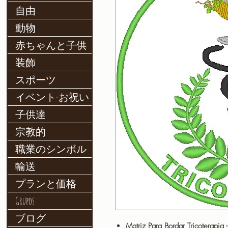
自由
動物
赤ちゃんと子供
装飾
スポーツ
イベント-お祝い
子供達
宗教的
職業のシンボル
輸送
プランと価格
Grupos
ブログ
Matriz Para Bordar Tricoterapia