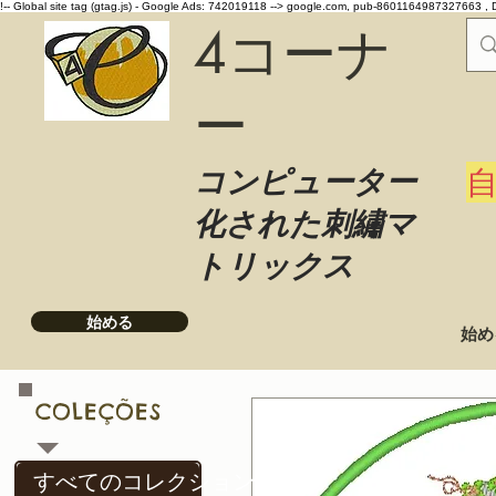
!-- Global site tag (gtag.js) - Google Ads: 742019118 -->
google.com, pub-8601164987327663 , 
4コーナ
ー
コンピューター
化された刺繡マ
トリックス
始める
始め
COLEÇÕES
すべてのコレクション