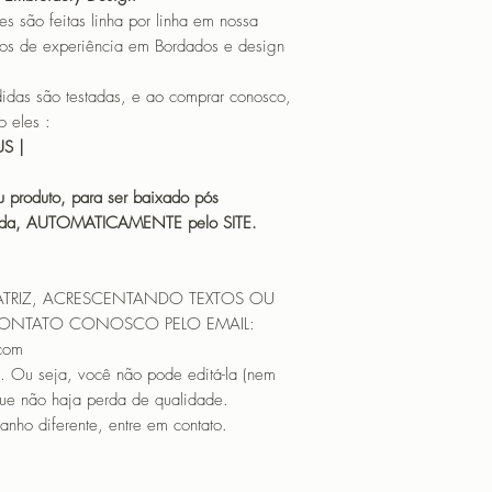
o feitas linha por linha em nossa
os de experiência em Bordados e design
 são testadas, e ao comprar conosco,
 eles :
HUS |
 produto, para ser baixado pós
icada, AUTOMATICAMENTE pelo SITE.
ATRIZ, ACRESCENTANDO TEXTOS OU
CONTATO CONOSCO PELO EMAIL:
.com
. Ou seja, você não pode editá-la (nem
que não haja perda de qualidade.
nho diferente, entre em contato.