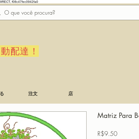
DIRECT, f08c47fec0942fa0
自動配達！
る
注文
店
Matriz Para B
価
R$9.50