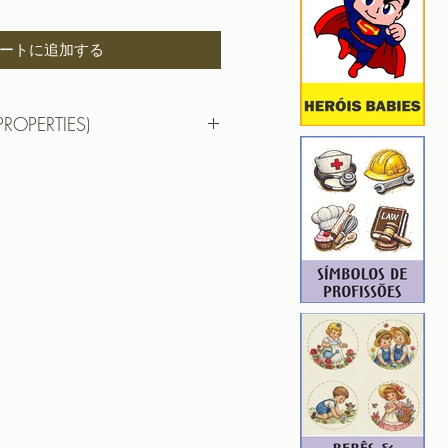
ートに追加する
PROPERTIES)
R TRICOTERAPIA
9,86 cm x 9,87cm
 : 8165
6
ROIDERY DESIGNER): 4