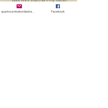
PARA PERSONALIZAR ESSA MATRIZ,
ACRESCENTANDO TEXTOS OU
NOMES, É SÓ ENTRAR EM
quatrocantosbordados@hotmail.com
Facebook
CONTATO CONOSCO PELO
EMAIL:
quatrocantosbordados@hotmail.com
A matriz é fechada para edição. Ou
seja, você não pode editá-la (nem
aumentar, nem diminuir), para que
não haja perda de qualidade.
Precisando dessa matriz em tamanho
diferente, entre em contato.
PROPRIEDADES (PROPERTIES)
MATRIZ PARA BORDAR TÉCNICO EM