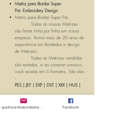
Matriz para Bordar Super
Pai- Embroidery Design
Matriz para Bordar Super Pai
Todas as nossas Matrizes
são feitas linha por linha em nossa
empresa. Temos mais de 20 anos de
experiência em Bordados e design
de Matrizes.
Todas as Matrizes vendidas
são testadas, e ao comprar conosco,
você recebe em 6 formatos. São eles
:
PES | JEF | EXP | DST | XXX | HUS |
Você receberá um LINK com seu
produto, para ser baixado pós
quatrocantosbordados@hotmail.com
Facebook
confirmação de compra verificada,
AUTOMATICAMENTE pelo SITE.