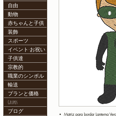
自由
動物
赤ちゃんと子供
装飾
スポーツ
イベント-お祝い
子供達
宗教的
職業のシンボル
輸送
プランと価格
Grupos
ブログ
Matriz para bordar Lanterna Ve