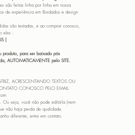
o feitas linha por linha em nossa
os de experiência em Bordados e design
 são testadas, e ao comprar conosco,
 eles :
HUS |
 produto, para ser baixado pós
icada, AUTOMATICAMENTE pelo SITE.
ATRIZ, ACRESCENTANDO TEXTOS OU
CONTATO CONOSCO PELO EMAIL:
.com
. Ou seja, você não pode editá-la (nem
que não haja perda de qualidade.
nho diferente, entre em contato.