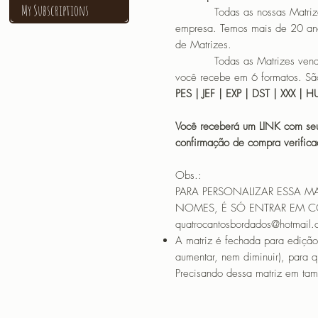
My Subscriptions
Todas as nossas Matrizes sã
empresa. Temos mais de 20 an
de Matrizes.
Todas as Matrizes vendidas
você recebe em 6 formatos. São
PES | JEF | EXP | DST | XXX | 
Você receberá um LINK com seu
confirmação de compra verif
Obs.:
PARA PERSONALIZAR ESSA M
NOMES, É SÓ ENTRAR EM 
quatrocantosbordados@hotmail
A matriz é fechada para edição
aumentar, nem diminuir), para 
Precisando dessa matriz em tama