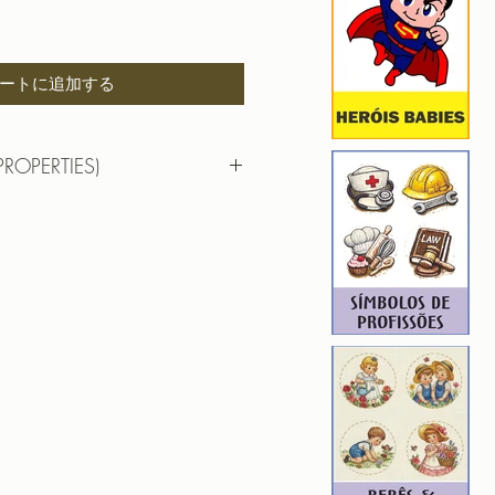
ートに追加する
PROPERTIES)
RTIES)
3,7cm X 9,3cm
): 7389
5
ROIDERY DESIGNER): 4