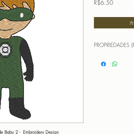
価
R$6.50
格
カ
PROPRIEDADES (
Propriedades:(PROPE
TAMANHO (SIZE) : 
PONTOS (STITCHES
CORES (COLORS): 
PROGRAMADOR (EMB
CANTOS
rde Baby 2 - Embroidery Design