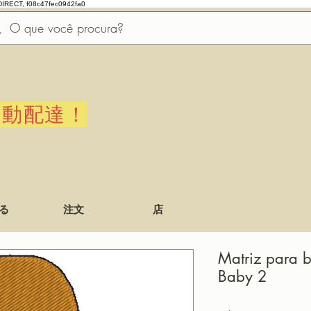
DIRECT, f08c47fec0942fa0
自動配達！
る
注文
店
Matriz para b
Baby 2