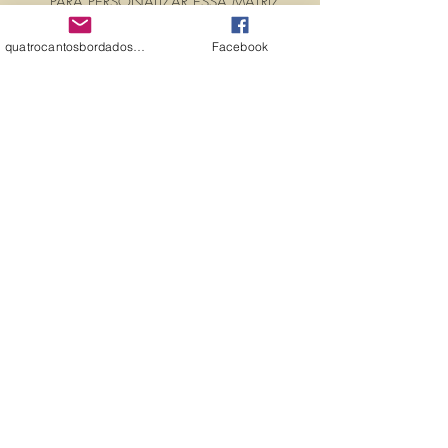
PARA PERSONALIZAR ESSA MATRIZ,
ACRESCENTANDO TEXTOS OU
NOMES, É SÓ ENTRAR EM
quatrocantosbordados@hotmail.com
Facebook
CONTATO CONOSCO PELO
EMAIL:
quatrocantosbordados@hotmail.com
A matriz é fechada para edição. Ou
seja, você não pode editá-la (nem
aumentar, nem diminuir), para que
não haja perda de qualidade.
Precisando dessa matriz em tamanho
diferente, entre em contato.
PROPRIEDADES (PROPERTIES)
BASTIDOR: 10X10