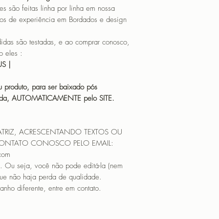
o feitas linha por linha em nossa
os de experiência em Bordados e design
 são testadas, e ao comprar conosco,
 eles :
HUS |
 produto, para ser baixado pós
icada, AUTOMATICAMENTE pelo SITE.
ATRIZ, ACRESCENTANDO TEXTOS OU
CONTATO CONOSCO PELO EMAIL:
.com
. Ou seja, você não pode editá-la (nem
que não haja perda de qualidade.
nho diferente, entre em contato.