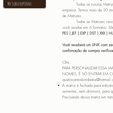
My Subscriptions
Todas as nossas Matrizes sã
empresa. Temos mais de 20 an
de Matrizes.
Todas as Matrizes vendidas
você recebe em 6 formatos. São
PES | JEF | EXP | DST | XXX | 
Você receberá um LINK com seu
confirmação de compra verif
Obs.:
PARA PERSONALIZAR ESSA M
NOMES, É SÓ ENTRAR EM 
quatrocantosbordados@hotmail
A matriz é fechada para edição
aumentar, nem diminuir), para 
Precisando dessa matriz em tama