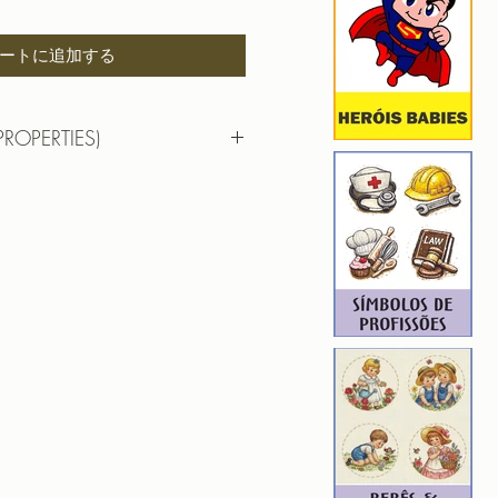
ートに追加する
PROPERTIES)
eografia
cm (largura) x 7,6cm (altura)
): 14991
3
ROIDERY DESIGNER): 4