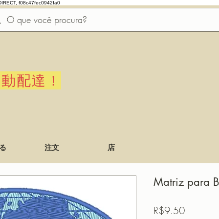
DIRECT, f08c47fec0942fa0
自動配達！
る
注文
店
Matriz para 
価
R$9.50