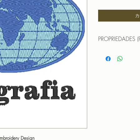
格
カ
PROPRIEDADES (
Matriz para bordar g
BASTIDOR: 10X10
TAMANHO (SIZE): 9,3
PONTOS (STITCHES
CORES (COLORS): 
PROGRAMADOR (EMB
CANTOS
Embroidery Design