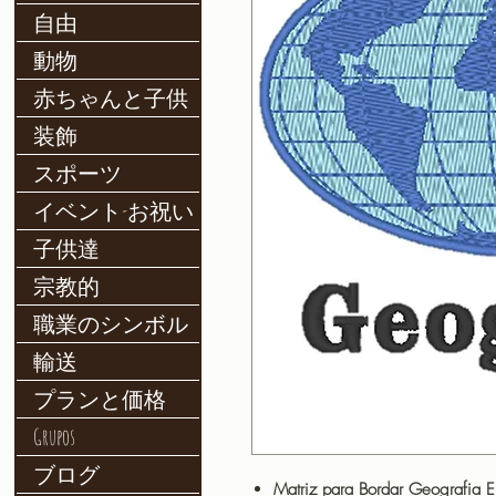
自由
動物
赤ちゃんと子供
装飾
スポーツ
イベント-お祝い
子供達
宗教的
職業のシンボル
輸送
プランと価格
Grupos
ブログ
Matriz para Bordar Geografia 