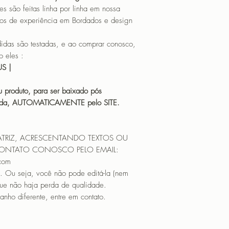
o feitas linha por linha em nossa
os de experiência em Bordados e design
 são testadas, e ao comprar conosco,
 eles :
HUS |
 produto, para ser baixado pós
icada, AUTOMATICAMENTE pelo SITE.
ATRIZ, ACRESCENTANDO TEXTOS OU
CONTATO CONOSCO PELO EMAIL:
.com
. Ou seja, você não pode editá-la (nem
que não haja perda de qualidade.
nho diferente, entre em contato.