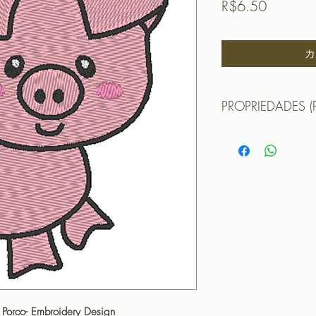
価
R$6.50
格
カ
PROPRIEDADES (
Propriedades:(PROPE
TAMANHO (SIZE) : 
PONTOS (STITCHES
CORES (COLORS): 
PROGRAMADOR (EMB
CANTOS
- Porco- Embroidery Design