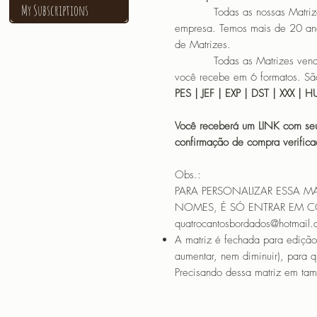
My Subscriptions
Todas as nossas Matrizes sã
empresa. Temos mais de 20 an
de Matrizes.
Todas as Matrizes vendidas
você recebe em 6 formatos. São
PES | JEF | EXP | DST | XXX | 
Você receberá um LINK com seu
confirmação de compra verif
Obs.:
PARA PERSONALIZAR ESSA M
NOMES, É SÓ ENTRAR EM 
quatrocantosbordados@hotmail
A matriz é fechada para edição
aumentar, nem diminuir), para 
Precisando dessa matriz em tama