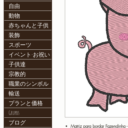
自由
動物
赤ちゃんと子供
装飾
スポーツ
イベント-お祝い
子供達
宗教的
職業のシンボル
輸送
プランと価格
Grupos
ブログ
Matriz para bordar Fazendinha 