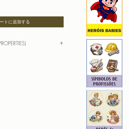
ートに追加する
PROPERTIES)
RTIES)
7,7cm X 8,8cm
): 10981
4
ROIDERY DESIGNER): 4