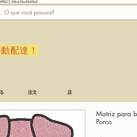
DIRECT, f08c47fec0942fa0
自動配達！
る
注文
店
Matriz para b
Porco