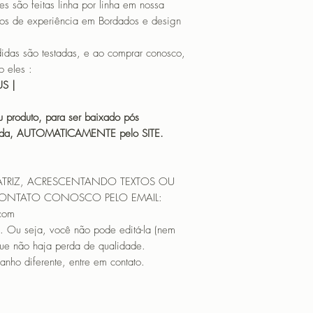
o feitas linha por linha em nossa
não pode editá-la (n
os de experiência em Bordados e design
que não haja perda 
matriz em tamanho di
PROGRAMADOR (EMB
 são testadas, e ao comprar conosco,
CANTOS
 eles :
HUS |
 produto, para ser baixado pós
icada, AUTOMATICAMENTE pelo SITE.
ATRIZ, ACRESCENTANDO TEXTOS OU
CONTATO CONOSCO PELO EMAIL:
.com
. Ou seja, você não pode editá-la (nem
que não haja perda de qualidade.
nho diferente, entre em contato.