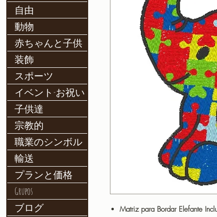
自由
動物
赤ちゃんと子供
装飾
スポーツ
イベント-お祝い
子供達
宗教的
職業のシンボル
輸送
プランと価格
Grupos
ブログ
Matriz para Bordar Elefante Inc