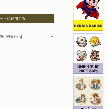
ートに追加する
PROPERTIES)
O ELEFANTE INCLUSIVO
F | PES | XXX
 12,56cm X 16,15cm
): 39387
6
 10,60cm X 13,63cm
): 31860
6
hada para edição. Ou seja, você