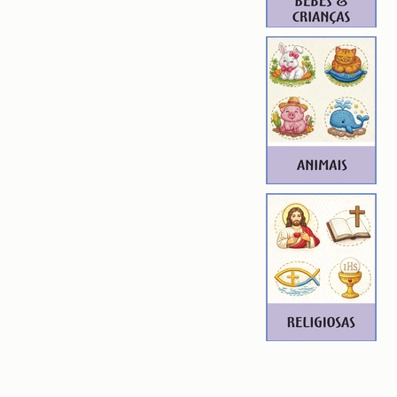
em aumentar, nem diminuir), para
de qualidade. Precisando dessa
ferente, entre em contato.
ROIDERY DESIGNER): 4