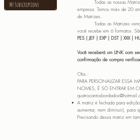
Todas as nossas Matrizes sã
My Subscriptions
empresa. Temos mais de 20 an
de Matrizes.
Todas as Matrizes vendidas
você recebe em 6 formatos. São
PES | JEF | EXP | DST | XXX | 
Você receberá um LINK com seu
confirmação de compra verif
Obs.:
PARA PERSONALIZAR ESSA M
NOMES, É SÓ ENTRAR EM 
quatrocantosbordados@hotmail
A matriz é fechada para edição
aumentar, nem diminuir), para 
Precisando dessa matriz em tama