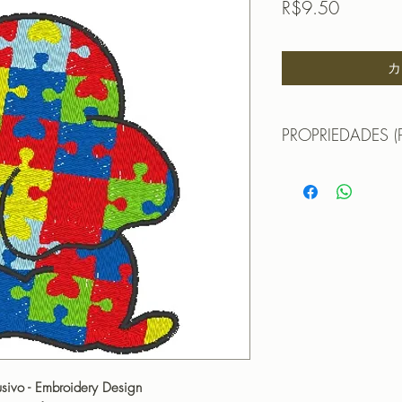
価
R$9.50
格
カ
PROPRIEDADES (
MATRIZ DE BORDAD
Formatos:
DST | EXP | HUS | JE
TAMANHO (SIZE) :
PONTOS (STITCHES
CORES (COLORS): 
Para formato XXX
TAMANHO (SIZE) :
PONTOS (STITCHES
CORES (COLORS): 
lusivo - Embroidery Design
OBS: A matriz é fec