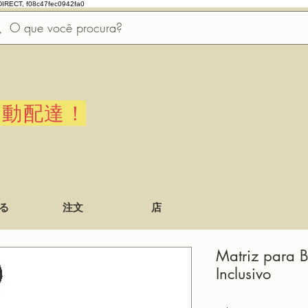
DIRECT, f08c47fec0942fa0
自動配達！
る
注文
店
Matriz para B
Inclusivo