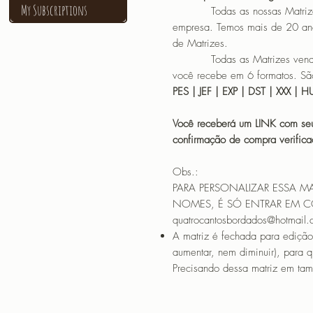
My Subscriptions
Todas as nossas Matrizes sã
empresa. Temos mais de 20 an
de Matrizes.
Todas as Matrizes vendidas
você recebe em 6 formatos. São
PES | JEF | EXP | DST | XXX | 
Você receberá um LINK com seu
confirmação de compra verif
Obs.:
PARA PERSONALIZAR ESSA M
NOMES, É SÓ ENTRAR EM 
quatrocantosbordados@hotmail
A matriz é fechada para edição
aumentar, nem diminuir), para 
Precisando dessa matriz em tama