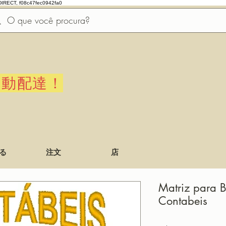
DIRECT, f08c47fec0942fa0
自動配達！
る
注文
店
Matriz para 
Contabeis