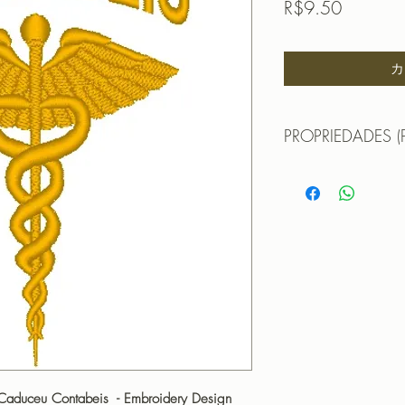
価
R$9.50
格
カ
PROPRIEDADES (
Propriedades:(PROPE
MATRIZ PARA BOR
TAMANHO (SIZE) :
PONTOS (STITCHES
CORES (COLORS): 
Formatos:
DST | EXP | HUS | JE
OBS: A matriz é fec
não pode editá-la (n
que não haja perda 
matriz em tamanho di
PROGRAMADOR (EMB
 Caduceu Contabeis - Embroidery Design