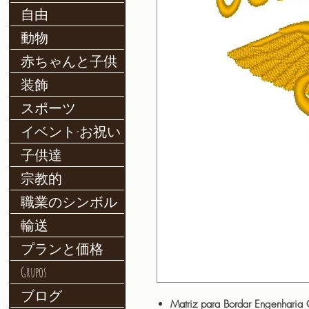
自由
動物
赤ちゃんと子供
装飾
スポーツ
イベント-お祝い
子供達
宗教的
職業のシンボル
輸送
プランと価格
Grupos
ブログ
Matriz para Bordar Engenharia