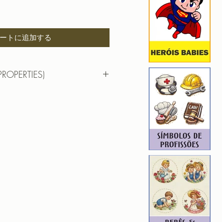
ートに追加する
PROPERTIES)
RTIES)
DAR CADUCEU CONTABEIS
 6,85cm X 9,71cm
): 5752
1
F | PES | XXX
hada para edição. Ou seja, você
em aumentar, nem diminuir), para
de qualidade. Precisando dessa
ferente, entre em contato.
ROIDERY DESIGNER): 4