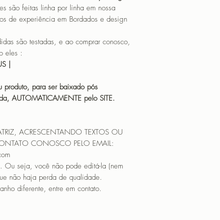
CANTOS
o feitas linha por linha em nossa
os de experiência em Bordados e design
 são testadas, e ao comprar conosco,
 eles :
HUS |
 produto, para ser baixado pós
icada, AUTOMATICAMENTE pelo SITE.
ATRIZ, ACRESCENTANDO TEXTOS OU
CONTATO CONOSCO PELO EMAIL:
.com
. Ou seja, você não pode editá-la (nem
que não haja perda de qualidade.
nho diferente, entre em contato.