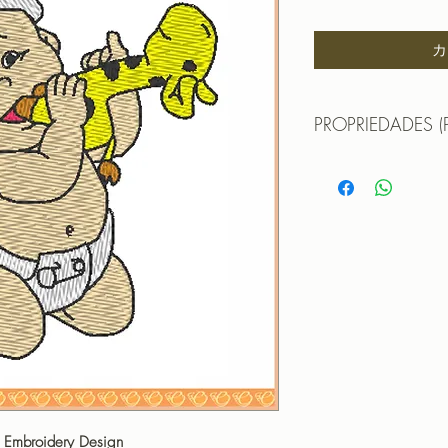
格
カ
PROPRIEDADES (
TAMANHO (SIZE) :
PONTOS (STITCHES
CORES (COLORS): 
PROGRAMADOR (EMB
CANTOS
- Embroidery Design