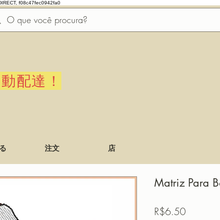
DIRECT, f08c47fec0942fa0
自動配達！
る
注文
店
Matriz Para 
価
R$6.50