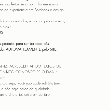
o feitas linha por linha em nossa
os de experiência em Bordados e design
 são testadas, e ao comprar conosco,
 eles :
HUS |
 produto, para ser baixado pós
icada, AUTOMATICAMENTE pelo SITE.
ATRIZ, ACRESCENTANDO TEXTOS OU
CONTATO CONOSCO PELO EMAIL:
.com
. Ou seja, você não pode editá-la (nem
que não haja perda de qualidade.
nho diferente, entre em contato.