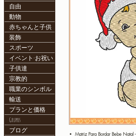
自由
動物
赤ちゃんと子供
装飾
スポーツ
イベント-お祝い
子供達
宗教的
職業のシンボル
輸送
プランと価格
Grupos
ブログ
Matriz Para Bordar Bebe Natal 