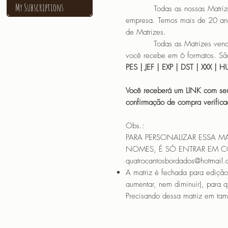
My Subscriptions
Todas as nossas Matrizes sã
empresa. Temos mais de 20 an
de Matrizes.
Todas as Matrizes vendidas
você recebe em 6 formatos. São
PES | JEF | EXP | DST | XXX | 
Você receberá um LINK com seu
confirmação de compra verif
Obs.:
PARA PERSONALIZAR ESSA M
NOMES, É SÓ ENTRAR EM 
quatrocantosbordados@hotmail
A matriz é fechada para edição
aumentar, nem diminuir), para 
Precisando dessa matriz em tama