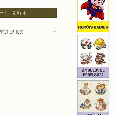
ートに追加する
PROPERTIES)
 6,14cm X 7,27cm
): 9053
8
ROIDERY DESIGNER): 4