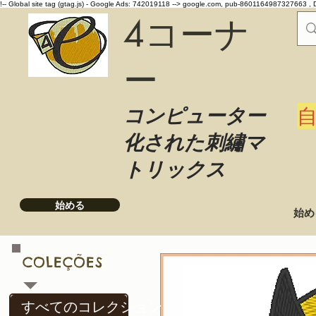
!-- Global site tag (gtag.js) - Google Ads: 742019118 -->
google.com, pub-8601164987327663 , 
4コーナ
ー
コンピューター
化された刺繡マ
トリックス
始める
始め
COLEÇÕES
すべてのコレクション