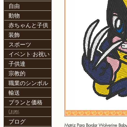
自由
動物
赤ちゃんと子供
装飾
スポーツ
イベント-お祝い
子供達
宗教的
職業のシンボル
輸送
プランと価格
Grupos
ブログ
Matriz Para Bordar Wolverine Baby