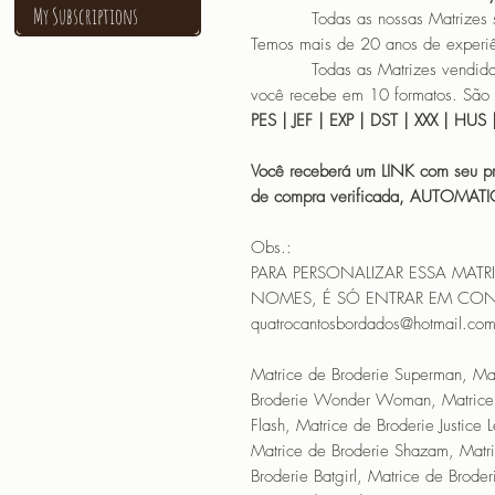
My Subscriptions
Todas as nossas Matrizes são f
Temos mais de 20 anos de experi
Todas as Matrizes vendidas sã
você recebe em 10 formatos. São 
PES | JEF | EXP | DST | XXX | HUS 
Você receberá um LINK com seu pr
de compra verificada, AUTOMAT
Obs.:
PARA PERSONALIZAR ESSA MAT
NOMES, É SÓ ENTRAR EM CON
quatrocantosbordados@hotmail.co
Matrice de Broderie Superman, Mat
Broderie Wonder Woman, Matrice 
Flash, Matrice de Broderie Justice
Matrice de Broderie Shazam, Matr
Broderie Batgirl, Matrice de Brode