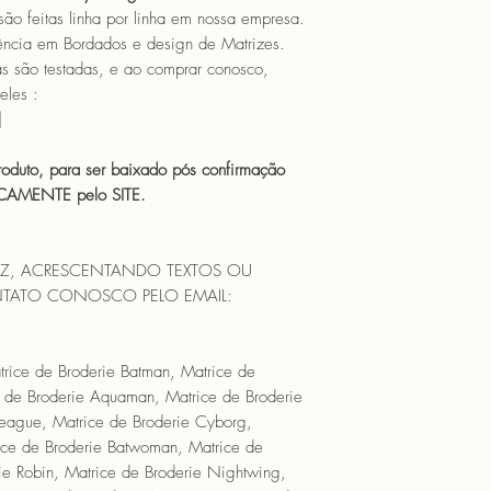
Broderie Batwoman, M
eitas linha por linha em nossa empresa.
Matrice de Broderie 
ência em Bordados e design de Matrizes.
Nightwing, Matrice d
o testadas, e ao comprar conosco,
de Broderie Aquaman,
eles :
Matrice de Broderie
|
Bumblebee, Matrice 
Broderie Constantine
oduto, para ser baixado pós confirmação
Matrice de Broderie 
ICAMENTE pelo SITE.
Doctor Fate, Matrice 
Broderie Flash, Matr
Matrice de Broderie 
RIZ, ACRESCENTANDO TEXTOS OU
Hawkman, Matrice de
TATO CONOSCO PELO EMAIL:
Lantern), Matrice de 
m
Matrice de Broderie 
Atom, Matrice de Bro
rice de Broderie Batman, Matrice de
Broderie Poison Ivy,
Matrice de Broderie 
de Broderie Aquaman, Matrice de Broderie
Shazam, Matrice de B
 League, Matrice de Broderie Cyborg,
Broderie Swamp Thing
ice de Broderie Batwoman, Matrice de
Matrice de Broderi
rie Robin, Matrice de Broderie Nightwing,