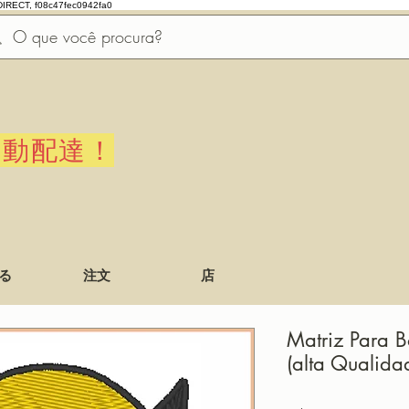
DIRECT, f08c47fec0942fa0
自動配達！
る
注文
店
Matriz Para 
(alta Qualida