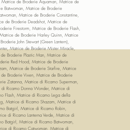
Broderie Zatanna, Ma
, Matrice de Broderie Aquaman, Matrice de
di Ricamo Batman, M
rie Batwoman, Matrice de Broderie
Matrice di Ricamo A
atwoman, Matrice de Broderie Constantine,
Matrice di Ricamo Leg
ce de Broderie Deadshot, Matrice de
Ricamo Cyborg, Matr
oderie Firestorm, Matrice de Broderie Flash,
Ricamo Batwoman, Mat
Matrice de Broderie Harley Quinn, Matrice
di Ricamo Robin, Mat
roderie John Stewart (Green Lantern),
di Ricamo Lanterna 
ter, Matrice de Broderie Mister Miracle,
Matrice di Ricamo Ba
 de Broderie Plastic Man, Matrice de
Batwoman, Matrice d
roderie Red Hood, Matrice de Broderie
Ricamo Catwoman, Ma
zam, Matrice de Broderie Starfire, Matrice
Matrice di Ricamo De
de Broderie Vixen, Matrice de Broderie
Fate, Matrice di Ric
ie Zatanna, Matrice di Ricamo Superman,
Flash, Matrice di Ric
e di Ricamo Donna Wonder, Matrice di
Ricamo Harley Quinn
o Flash, Matrice di Ricamo Lega della
Matrice di Ricamo Joh
rg, Matrice di Ricamo Shazam, Matrice di
di Ricamo Martian Ma
o Batgirl, Matrice di Ricamo Robin,
Miracle, Matrice di 
ice di Ricamo Lanterna Verde, Matrice di
Plastic Man, Matrice 
Ricamo Red Hood, Mat
o Batgirl, Matrice di Ricamo Batwoman,
di Ricamo Shazam, Ma
rice di Ricamo Catwoman, Matrice di