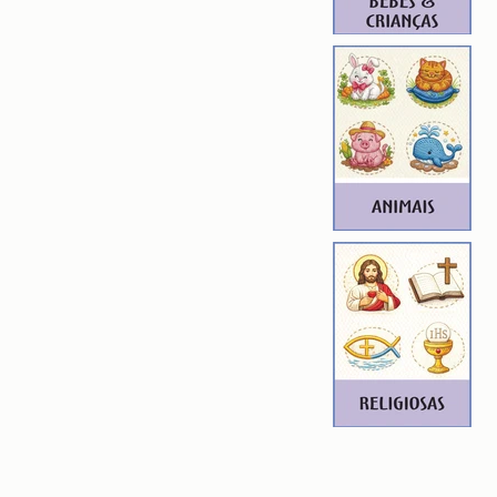
atrice de Broderie Batgirl,
Robin, Matrice de Broderie
e Broderie Green Lantern, Matrice
 Matrice de Broderie Batgirl,
 Batwoman, Matrice de Broderie
de Broderie Catwoman, Matrice de
, Matrice de Broderie Cyborg,
Deadshot, Matrice de Broderie
de Broderie Firestorm, Matrice de
ice de Broderie Green Arrow,
Harley Quinn, Matrice de Broderie
 Broderie John Stewart (Green
Broderie Martian Manhunter,
Mister Miracle, Matrice de Broderie
derie Plastic Man, Matrice de
 Matrice de Broderie Red Hood,
Supergirl, Matrice de Broderie
roderie Starfire, Matrice de
, Matrice de Broderie Vixen,
e Wonder Woman, Matrice de