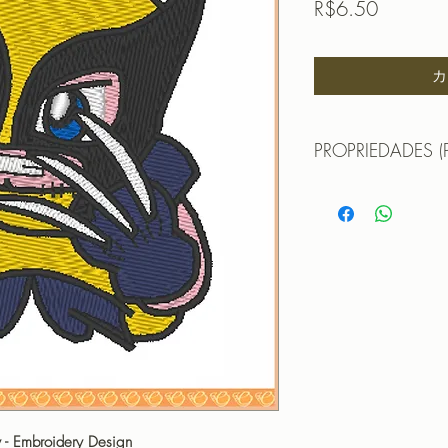
価
R$6.50
格
カ
PROPRIEDADES (
TAMANHO (SIZE) : 
PONTOS (STITCHES
CORES (COLORS): 
PROGRAMADOR (EMB
CANTOS
Tags>
Matrice de Broderie 
Batman, Matrice de
de Broderie Aquaman,
Matrice de Broderie 
Cyborg, Matrice de 
 - Embroidery Design