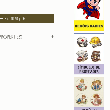
ートに追加する
PROPERTIES)
6,91 cm X 7,80 cm
): 16125
6
ROIDERY DESIGNER): 4
Superman, Matrice de Broderie
 Broderie Wonder Woman, Matrice
 Matrice de Broderie Flash,
Justice League, Matrice de Broderie
Broderie Shazam, Matrice de