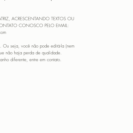
que não haja perda 
matriz em tamanho di
PROGRAMADOR (EMB
ATRIZ, ACRESCENTANDO TEXTOS OU
CANTOS
CONTATO CONOSCO PELO EMAIL:
.com
. Ou seja, você não pode editá-la (nem
que não haja perda de qualidade.
nho diferente, entre em contato.