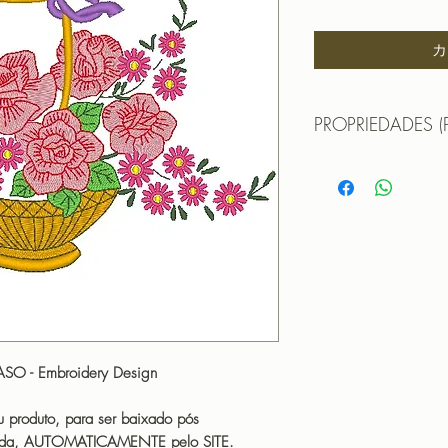
格
カ
PROPRIEDADES (
MATRIZ DE BORDA
Formatos:
DST | EXP | HUS | JE
FORMATO XXX
TAMANHO (SIZE) :
PONTOS (STITCHES
CORES (COLORS): 
DEMAIS FORMATOS
TAMANHO (SIZE) :
PONTOS (STITCHES
ASO - Embroidery Design
CORES (COLORS): 
OBS: A matriz é fec
 produto, para ser baixado pós
não pode editá-la (n
icada, AUTOMATICAMENTE pelo SITE.