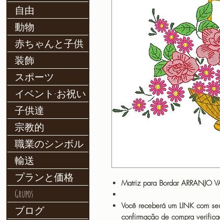
自由
動物
赤ちゃんと子供
装飾
スポーツ
イベント-お祝い
子供達
宗教的
職業のシンボル
輸送
プランと価格
Matriz para Bordar ARRANJO V
Grupos
Você receberá um LINK com seu
ブログ
confirmação de compra verif