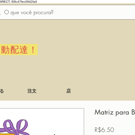
DIRECT, f08c47fec0942fa0
自動配達！
る
注文
店
Matriz para B
価
R$6.50