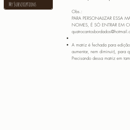
My Subscriptions
Obs.:
PARA PERSONALIZAR ESSA M
NOMES, É SÓ ENTRAR EM 
quatrocantosbordados@hotmail
A matriz é fechada para edição
aumentar, nem diminuir), para 
Precisando dessa matriz em tama