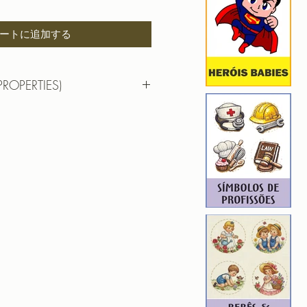
ートに追加する
PROPERTIES)
DO ARRANJO VASO
F | PES | XXX
 14,63cm X 9,59cm
): 27953
9
 17,70cm X 11,60cm
): 34199
9
hada para edição. Ou seja, você
em aumentar, nem diminuir), para