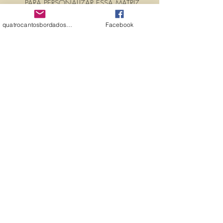
PARA PERSONALIZAR ESSA MATRIZ,
ACRESCENTANDO TEXTOS OU
quatrocantosbordados@hotmail.com
Facebook
NOMES, É SÓ ENTRAR EM
CONTATO CONOSCO PELO
EMAIL:
quatrocantosbordados@hotmail.com
A matriz é fechada para edição. Ou
seja, você não pode editá-la (nem
aumentar, nem diminuir), para que
não haja perda de qualidade.
Precisando dessa matriz em tamanho
diferente, entre em contato.
PROPRIEDADES (PROPERTIES)
MATRIZ PARA BORDAR ARRANJO