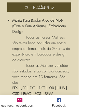
格
カートに追加する
Matriz Para Bordar Arca de Noé
(Com e Sem Aplique) - Embroidery
Design
Todas as nossas Matrizes
são feitas linha por linha em nossa
empresa. Temos mais de 20 anos de
experiência em Bordados e design
de Matrizes.
Todas as Matrizes vendidas
são testadas, e ao comprar conosco,
você recebe em 10 formatos. São
eles :
PES | JEF | EXP | DST | XXX | HUS |
CSD | BMC | PCS | SEW
Você receberá um LINK com seu
quatrocantosbordados@hotmail.com
Facebook