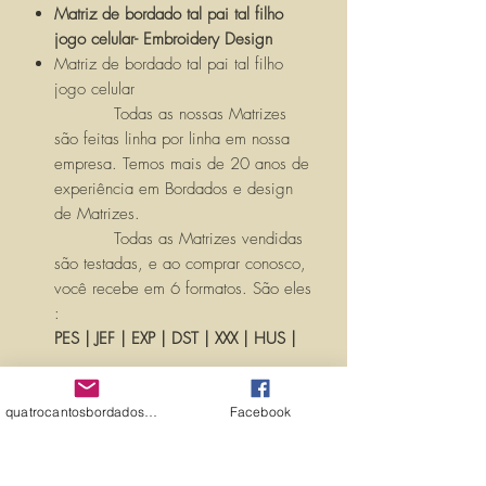
Matriz de bordado tal pai tal filho
jogo celular- Embroidery Design
Matriz de bordado tal pai tal filho
jogo celular
Todas as nossas Matrizes
são feitas linha por linha em nossa
empresa. Temos mais de 20 anos de
experiência em Bordados e design
de Matrizes.
Todas as Matrizes vendidas
são testadas, e ao comprar conosco,
você recebe em 6 formatos. São eles
:
PES | JEF | EXP | DST | XXX | HUS |
Você receberá um LINK com seu
produto, para ser baixado pós
quatrocantosbordados@hotmail.com
Facebook
confirmação de compra verificada,
AUTOMATICAMENTE pelo SITE.