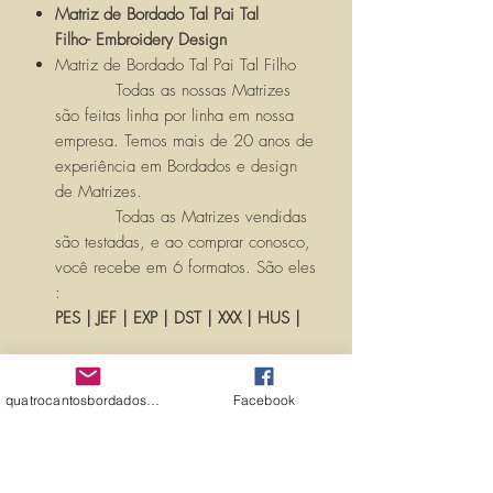
Matriz de Bordado Tal Pai Tal
Filho- Embroidery Design
Matriz de Bordado Tal Pai Tal Filho
Todas as nossas Matrizes
são feitas linha por linha em nossa
empresa. Temos mais de 20 anos de
experiência em Bordados e design
de Matrizes.
Todas as Matrizes vendidas
são testadas, e ao comprar conosco,
você recebe em 6 formatos. São eles
:
PES | JEF | EXP | DST | XXX | HUS |
Você receberá um LINK com seu
produto, para ser baixado pós
quatrocantosbordados@hotmail.com
Facebook
confirmação de compra verificada,
AUTOMATICAMENTE pelo SITE.