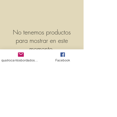
No tenemos productos
para mostrar en este
momento.
quatrocantosbordados@hotmail.com
Facebook
© 2019 por
​
4 ESQUINAS BORDADAS
COMPUTERIZADAS -
58883967291
Belém-PA-