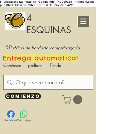
!-- Global site tag (gtag.js) - Google Ads: 742019118 -->
google.com,
pub-8601164987327663 , DIRECT, f08c47fec0942fa0
4
ESQUINAS
Matrices de bordado computarizadas
Entrega automática!
Comienzo
pedidos
Tienda
COMIENZO
Facebook
WhatsApp