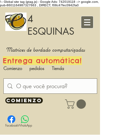
!-- Global site tag (gtag.js) - Google Ads: 742019118 -->
google.com,
pub-8601164987327663 , DIRECT, f08c47fec0942fa0
4
ESQUINAS
Matrices de bordado computarizadas
Entrega automática!
Comienzo
pedidos
Tienda
COMIENZO
Facebook
WhatsApp