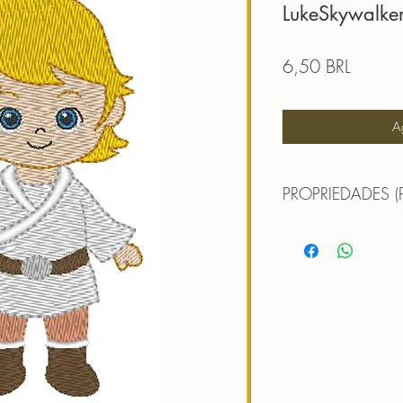
LukeSkywalke
Precio
6,50 BRL
A
PROPRIEDADES (
TAMANHO (SIZE) :
PONTOS (STITCHES
CORES (COLORS): 
PROGRAMADOR (EMB
CANTOS