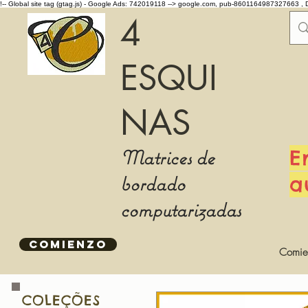
!-- Global site tag (gtag.js) - Google Ads: 742019118 -->
google.com, pub-8601164987327663 , 
4
ESQUI
NAS
Matrices de
E
bordado
a
computarizadas
COMIENZO
Comie
COLEÇÕES