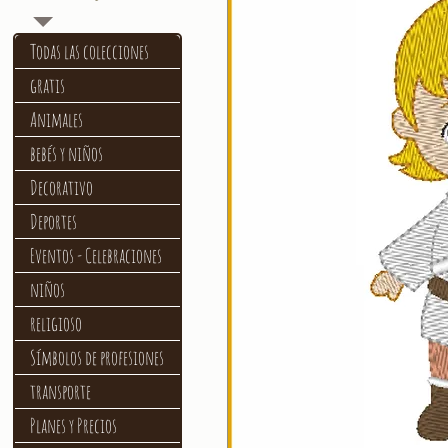
Todas las colecciones
gratis
Animales
bebés y niños
Decorativo
Deportes
Eventos - Celebraciones
niños
religioso
Símbolos de profesiones
transporte
Planes y Precios