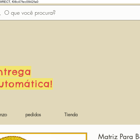
DIRECT, f08c47fec0942fa0
ntrega
utomática!
nzo
pedidos
Tienda
Matriz Para B