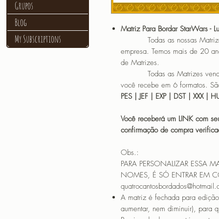
Grupos
Blog
Matriz Para Bordar StarWars - L
My Subscriptions
Todas as nossas Matrizes sã
empresa. Temos mais de 20 an
de Matrizes.
Todas as Matrizes vendidas
você recebe em 6 formatos. São
PES | JEF | EXP | DST | XXX | 
Você receberá um LINK com seu
confirmação de compra verif
Obs.:
PARA PERSONALIZAR ESSA M
NOMES, É SÓ ENTRAR EM 
quatrocantosbordados@hotmail
A matriz é fechada para edição
aumentar, nem diminuir), para 