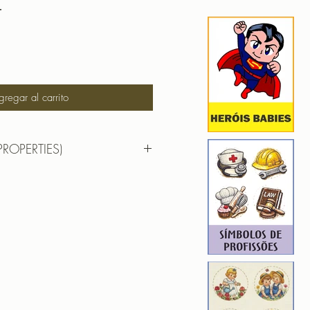
r
gregar al carrito
PROPERTIES)
 4,72cm X 9,10cm
): 8273
9
ROIDERY DESIGNER): 4