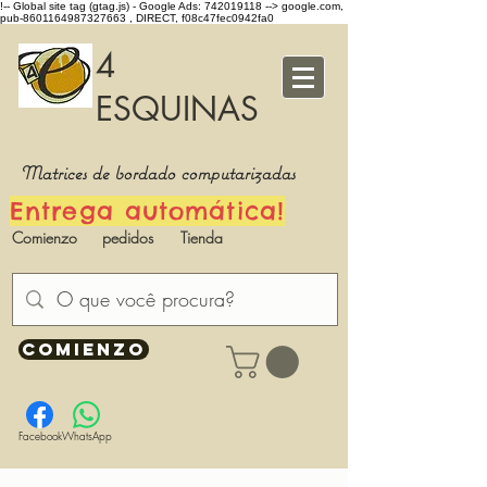
!-- Global site tag (gtag.js) - Google Ads: 742019118 -->
google.com,
pub-8601164987327663 , DIRECT, f08c47fec0942fa0
4
ESQUINAS
Matrices de bordado computarizadas
Entrega automática!
Comienzo
pedidos
Tienda
COMIENZO
Facebook
WhatsApp