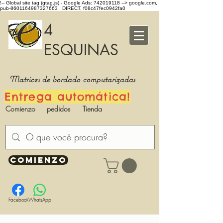
!-- Global site tag (gtag.js) - Google Ads: 742019118 -->
google.com,
pub-8601164987327663 , DIRECT, f08c47fec0942fa0
4
ESQUINAS
Matrices de bordado computarizadas
Entrega automática!
Comienzo
pedidos
Tienda
COMIENZO
Facebook
WhatsApp