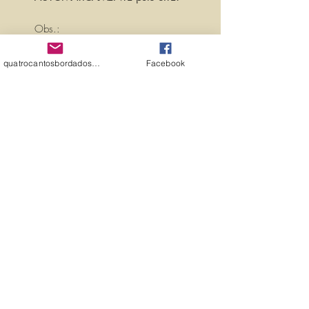
Obs.:
PARA PERSONALIZAR ESSA MATRIZ,
ACRESCENTANDO TEXTOS OU
quatrocantosbordados@hotmail.com
Facebook
NOMES, É SÓ ENTRAR EM
CONTATO CONOSCO PELO
EMAIL:
quatrocantosbordados@hotmail.com
A matriz é fechada para edição. Ou
seja, você não pode editá-la (nem
aumentar, nem diminuir), para que
não haja perda de qualidade.
Precisando dessa matriz em tamanho
diferente, entre em contato.