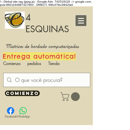
!-- Global site tag (gtag.js) - Google Ads: 742019118 -->
google.com,
pub-8601164987327663 , DIRECT, f08c47fec0942fa0
4
ESQUINAS
Matrices de bordado computarizadas
Entrega automática!
Comienzo
pedidos
Tienda
COMIENZO
Facebook
WhatsApp