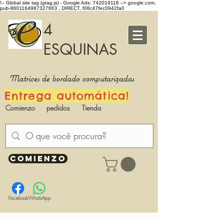
!-- Global site tag (gtag.js) - Google Ads: 742019118 -->
google.com,
pub-8601164987327663 , DIRECT, f08c47fec0942fa0
4
ESQUINAS
Matrices de bordado computarizadas
Entrega automática!
Comienzo
pedidos
Tienda
COMIENZO
Facebook
WhatsApp