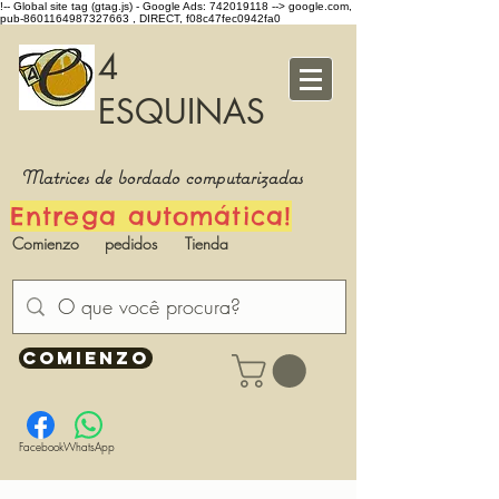
!-- Global site tag (gtag.js) - Google Ads: 742019118 -->
google.com,
pub-8601164987327663 , DIRECT, f08c47fec0942fa0
4
ESQUINAS
Matrices de bordado computarizadas
Entrega automática!
Comienzo
pedidos
Tienda
COMIENZO
Facebook
WhatsApp