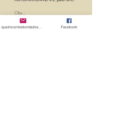
Obs.:
PARA PERSONALIZAR ESSA MATRIZ,
ACRESCENTANDO TEXTOS OU
quatrocantosbordados@hotmail.com
Facebook
NOMES, É SÓ ENTRAR EM
CONTATO CONOSCO PELO
EMAIL:
quatrocantosbordados@hotmail.com
A matriz é fechada para edição. Ou
seja, você não pode editá-la (nem
aumentar, nem diminuir), para que
não haja perda de qualidade.
Precisando dessa matriz em tamanho
diferente, entre em contato.