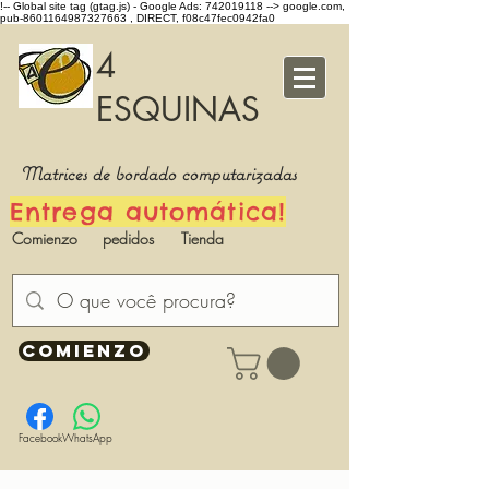
!-- Global site tag (gtag.js) - Google Ads: 742019118 -->
google.com,
pub-8601164987327663 , DIRECT, f08c47fec0942fa0
4
ESQUINAS
Matrices de bordado computarizadas
Entrega automática!
Comienzo
pedidos
Tienda
COMIENZO
Facebook
WhatsApp