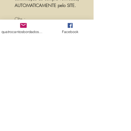
AUTOMATICAMENTE pelo SITE.
Obs.:
PARA PERSONALIZAR ESSA MATRIZ,
quatrocantosbordados@hotmail.com
Facebook
ACRESCENTANDO TEXTOS OU
NOMES, É SÓ ENTRAR EM
CONTATO CONOSCO PELO
EMAIL:
quatrocantosbordados@hotmail.com
A matriz é fechada para edição. Ou
seja, você não pode editá-la (nem
aumentar, nem diminuir), para que
não haja perda de qualidade.
Precisando dessa matriz em tamanho
diferente, entre em contato.