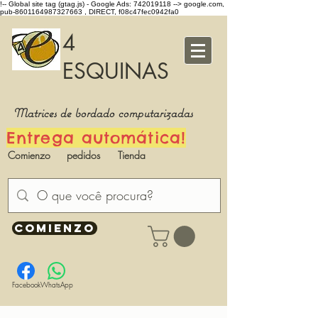
!-- Global site tag (gtag.js) - Google Ads: 742019118 -->
google.com,
pub-8601164987327663 , DIRECT, f08c47fec0942fa0
4
ESQUINAS
Matrices de bordado computarizadas
Entrega automática!
Comienzo
pedidos
Tienda
COMIENZO
Facebook
WhatsApp