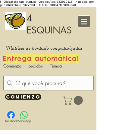
!-- Global site tag (gtag.js) - Google Ads: 742019118 -->
google.com,
pub-8601164987327663 , DIRECT, f08c47fec0942fa0
4
ESQUINAS
Matrices de bordado computarizadas
Entrega automática!
Comienzo
pedidos
Tienda
COMIENZO
Facebook
WhatsApp