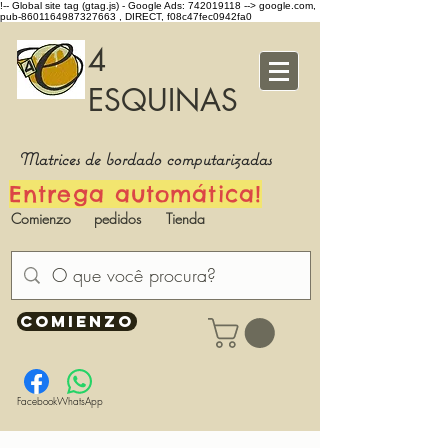
!-- Global site tag (gtag.js) - Google Ads: 742019118 -->
google.com,
pub-8601164987327663 , DIRECT, f08c47fec0942fa0
4
ESQUINAS
Matrices de bordado computarizadas
Entrega automática!
Comienzo
pedidos
Tienda
COMIENZO
Facebook
WhatsApp