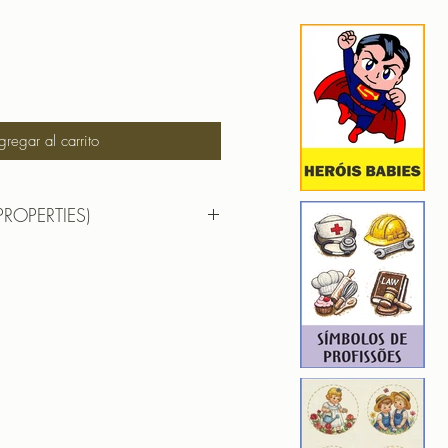
gregar al carrito
PROPERTIES)
RTIES)
8,1cm X9,0cm
): 6112
6
ROIDERY DESIGNER): 4