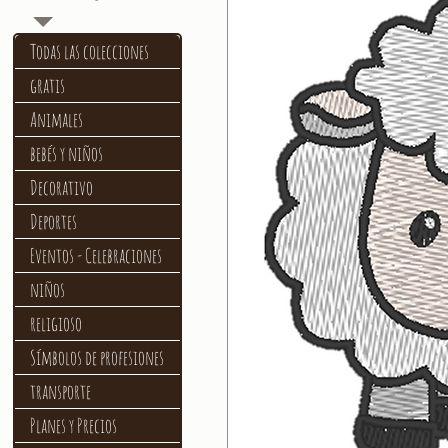
Todas las colecciones
gratis
Animales
bebés y niños
Decorativo
Deportes
Eventos - Celebraciones
niños
religioso
Símbolos de profesiones
transporte
Planes y Precios