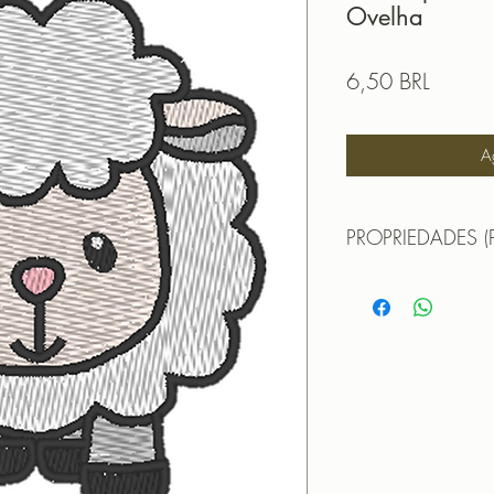
Ovelha
Precio
6,50 BRL
A
PROPRIEDADES (
Propriedades:(PROPE
TAMANHO (SIZE) : 
PONTOS (STITCHES
CORES (COLORS): 
PROGRAMADOR (EMB
CANTOS