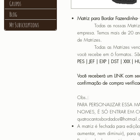
Grupos
Blog
Matriz para Bordar Fazendinha-
My Subscriptions
Todas as nossas Matrizes sã
empresa. Temos mais de 20 an
de Matrizes.
Todas as Matrizes vendidas
você recebe em 6 formatos. São
PES | JEF | EXP | DST | XXX | 
Você receberá um LINK com seu
confirmação de compra verif
Obs.:
PARA PERSONALIZAR ESSA M
NOMES, É SÓ ENTRAR EM 
quatrocantosbordados@hotmail
A matriz é fechada para edição
aumentar, nem diminuir), para 