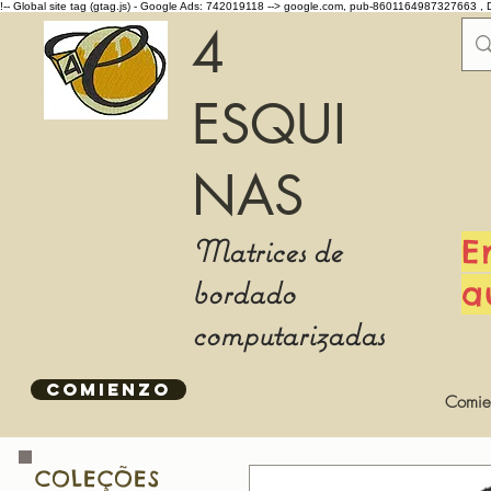
!-- Global site tag (gtag.js) - Google Ads: 742019118 -->
google.com, pub-8601164987327663 , 
4
ESQUI
NAS
Matrices de
E
bordado
a
computarizadas
COMIENZO
Comie
COLEÇÕES