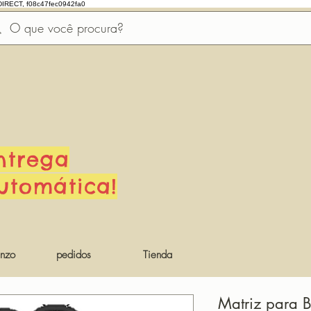
DIRECT, f08c47fec0942fa0
ntrega
utomática!
nzo
pedidos
Tienda
Matriz para 