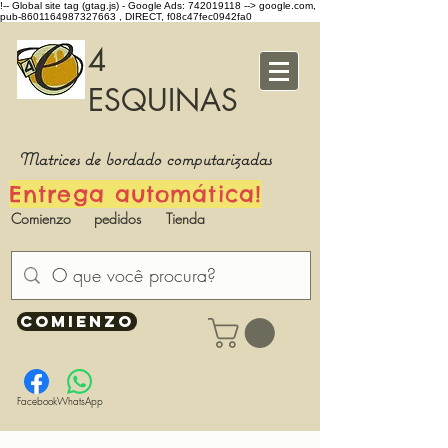
!-- Global site tag (gtag.js) - Google Ads: 742019118 -->
google.com,
pub-8601164987327663 , DIRECT, f08c47fec0942fa0
4
ESQUINAS
Matrices de bordado computarizadas
Entrega automática!
Comienzo
pedidos
Tienda
COMIENZO
Facebook
WhatsApp