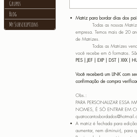
Grupos
Blog
Matriz para bordar dias dos pa
My Subscriptions
Todas as nossas Matrizes sã
empresa. Temos mais de 20 an
de Matrizes.
Todas as Matrizes vendidas
você recebe em 6 formatos. São
PES | JEF | EXP | DST | XXX | 
Você receberá um LINK com seu
confirmação de compra verif
Obs.:
PARA PERSONALIZAR ESSA M
NOMES, É SÓ ENTRAR EM 
quatrocantosbordados@hotmail
A matriz é fechada para edição
aumentar, nem diminuir), para 