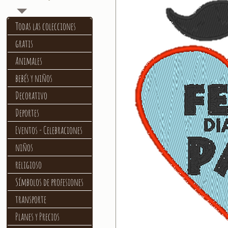
Todas las colecciones
gratis
Animales
bebés y niños
Decorativo
Deportes
Eventos - Celebraciones
niños
religioso
Símbolos de profesiones
transporte
Planes y Precios