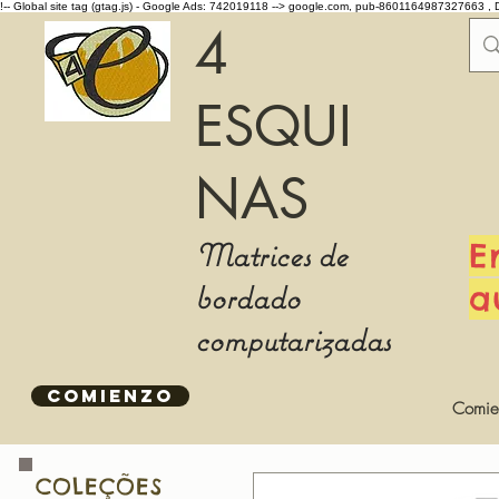
!-- Global site tag (gtag.js) - Google Ads: 742019118 -->
google.com, pub-8601164987327663 , 
4
ESQUI
NAS
Matrices de
E
bordado
a
computarizadas
COMIENZO
Comie
COLEÇÕES