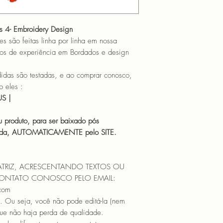
is 4- Embroidery Design
o feitas linha por linha em nossa
os de experiência em Bordados e design
 são testadas, e ao comprar conosco,
 eles :
HUS |
 produto, para ser baixado pós
icada, AUTOMATICAMENTE pelo SITE.
ATRIZ, ACRESCENTANDO TEXTOS OU
CONTATO CONOSCO PELO EMAIL:
.com
. Ou seja, você não pode editá-la (nem
que não haja perda de qualidade.