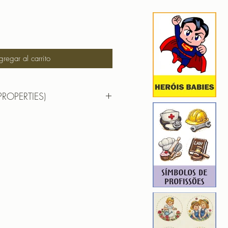
gregar al carrito
PROPERTIES)
RTIES)
11,6cm X12,8cm
): 21723
3
ROIDERY DESIGNER): 4