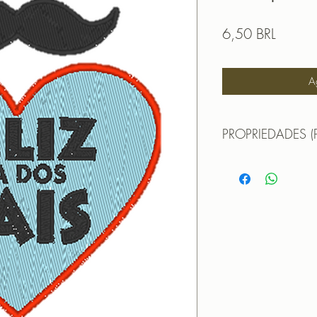
Precio
6,50 BRL
A
PROPRIEDADES (
Propriedades:(PROPE
TAMANHO (SIZE) : 
PONTOS (STITCHES
CORES (COLORS): 
PROGRAMADOR (EMB
CANTOS