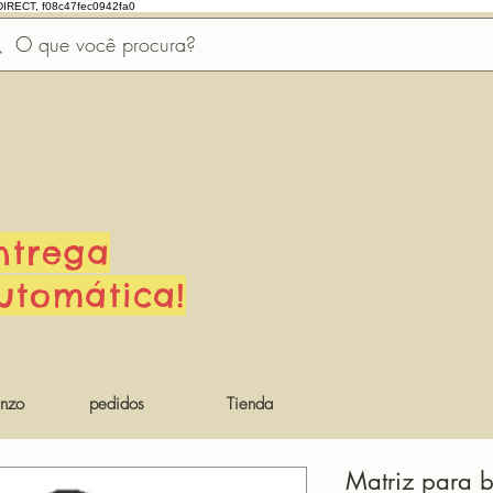
DIRECT, f08c47fec0942fa0
ntrega
utomática!
nzo
pedidos
Tienda
Matriz para b