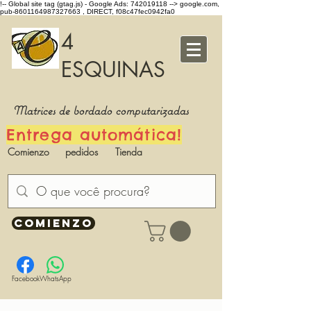
!-- Global site tag (gtag.js) - Google Ads: 742019118 -->
google.com,
pub-8601164987327663 , DIRECT, f08c47fec0942fa0
4
ESQUINAS
Matrices de bordado computarizadas
Entrega automática!
Comienzo
pedidos
Tienda
COMIENZO
Facebook
WhatsApp