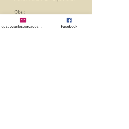
Obs.:
PARA PERSONALIZAR ESSA MATRIZ,
ACRESCENTANDO TEXTOS OU
quatrocantosbordados@hotmail.com
Facebook
NOMES, É SÓ ENTRAR EM
CONTATO CONOSCO PELO
EMAIL:
quatrocantosbordados@hotmail.com
A matriz é fechada para edição. Ou
seja, você não pode editá-la (nem
aumentar, nem diminuir), para que
não haja perda de qualidade.
Precisando dessa matriz em tamanho
diferente, entre em contato.