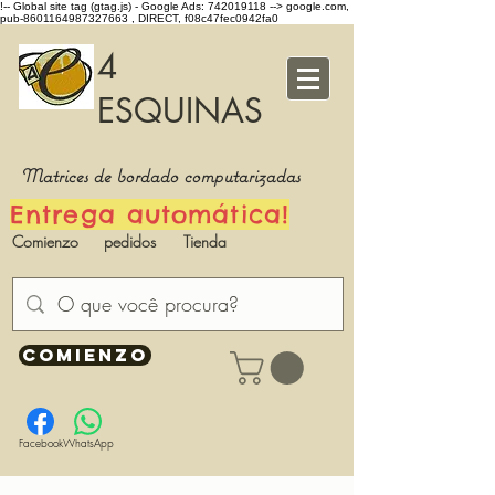
!-- Global site tag (gtag.js) - Google Ads: 742019118 -->
google.com,
pub-8601164987327663 , DIRECT, f08c47fec0942fa0
4
ESQUINAS
Matrices de bordado computarizadas
Entrega automática!
Comienzo
pedidos
Tienda
COMIENZO
Facebook
WhatsApp