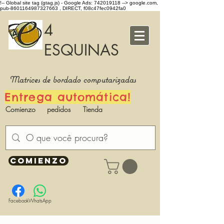
!-- Global site tag (gtag.js) - Google Ads: 742019118 -->
google.com,
pub-8601164987327663 , DIRECT, f08c47fec0942fa0
4
ESQUINAS
Matrices de bordado computarizadas
Entrega automática!
Comienzo
pedidos
Tienda
COMIENZO
Facebook
WhatsApp