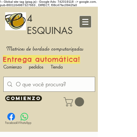
!-- Global site tag (gtag.js) - Google Ads: 742019118 -->
google.com,
pub-8601164987327663 , DIRECT, f08c47fec0942fa0
4
ESQUINAS
Matrices de bordado computarizadas
Entrega automática!
Comienzo
pedidos
Tienda
COMIENZO
Facebook
WhatsApp