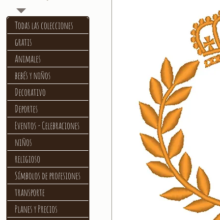
Todas las colecciones
gratis
Animales
bebés y niños
Decorativo
Deportes
Eventos - Celebraciones
niños
religioso
Símbolos de profesiones
transporte
Planes y Precios