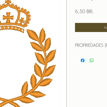
Precio
6,50 BRL
A
PROPRIEDADES (
Propriedades:(PROPE
TAMANHO (SIZE) : 
PONTOS (STITCHES
CORES (COLORS): 
PROGRAMADOR (EMB
CANTOS