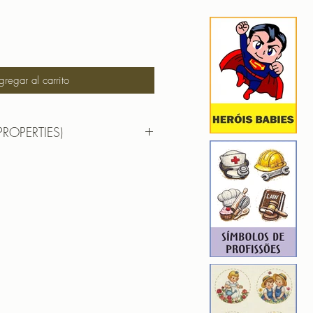
gregar al carrito
PROPERTIES)
RTIES)
8,1cm X9,5cm
): 4710
1
ROIDERY DESIGNER): 4