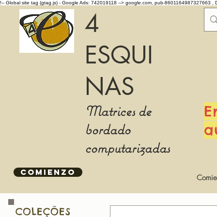
!-- Global site tag (gtag.js) - Google Ads: 742019118 -->
google.com, pub-8601164987327663 , 
4
ESQUI
NAS
Matrices de
E
bordado
a
computarizadas
COMIENZO
Comie
COLEÇÕES