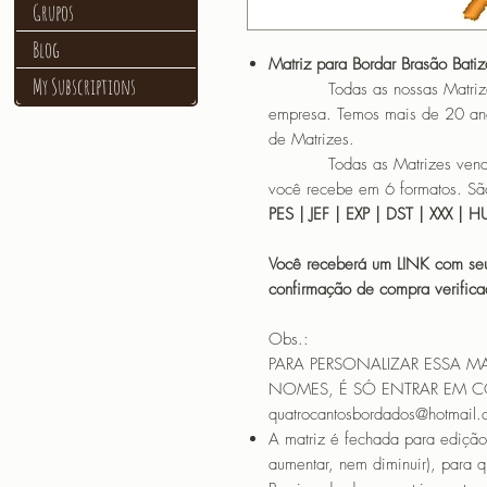
Grupos
Blog
Matriz para Bordar Brasão Bati
My Subscriptions
Todas as nossas Matrizes sã
empresa. Temos mais de 20 an
de Matrizes.
Todas as Matrizes vendidas
você recebe em 6 formatos. São
PES | JEF | EXP | DST | XXX | 
Você receberá um LINK com seu
confirmação de compra verif
Obs.:
PARA PERSONALIZAR ESSA M
NOMES, É SÓ ENTRAR EM 
quatrocantosbordados@hotmail
A matriz é fechada para edição
aumentar, nem diminuir), para 