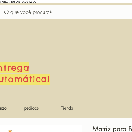
DIRECT, f08c47fec0942fa0
ntrega
utomática!
nzo
pedidos
Tienda
Matriz para 