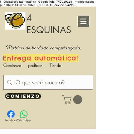
!-- Global site tag (gtag.js) - Google Ads: 742019118 -->
google.com,
pub-8601164987327663 , DIRECT, f08c47fec0942fa0
4
ESQUINAS
Matrices de bordado computarizadas
Entrega automática!
Comienzo
pedidos
Tienda
COMIENZO
Facebook
WhatsApp