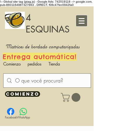
!-- Global site tag (gtag.js) - Google Ads: 742019118 -->
google.com,
pub-8601164987327663 , DIRECT, f08c47fec0942fa0
4
ESQUINAS
Matrices de bordado computarizadas
Entrega automática!
Comienzo
pedidos
Tienda
COMIENZO
Facebook
WhatsApp