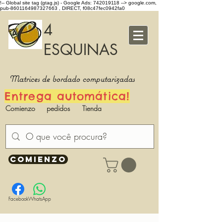
!-- Global site tag (gtag.js) - Google Ads: 742019118 -->
google.com,
pub-8601164987327663 , DIRECT, f08c47fec0942fa0
4
ESQUINAS
Matrices de bordado computarizadas
Entrega automática!
Comienzo
pedidos
Tienda
COMIENZO
Facebook
WhatsApp