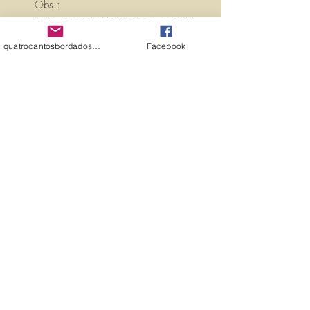
Obs.:
PARA PERSONALIZAR ESSA MATRIZ,
ACRESCENTANDO TEXTOS OU
quatrocantosbordados@hotmail.com
Facebook
NOMES, É SÓ ENTRAR EM
CONTATO CONOSCO PELO
EMAIL:
quatrocantosbordados@hotmail.com
A matriz é fechada para edição. Ou
seja, você não pode editá-la (nem
aumentar, nem diminuir), para que
não haja perda de qualidade.
Precisando dessa matriz em tamanho
diferente, entre em contato.
PROPRIEDADES (PROPERTIES)