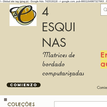
!-- Global site tag (gtag.js) - Google Ads: 742019118 -->
google.com, pub-8601164987327663 , 
4
ESQUI
NAS
Matrices de
E
bordado
a
computarizadas
COMIENZO
Comie
COLEÇÕES