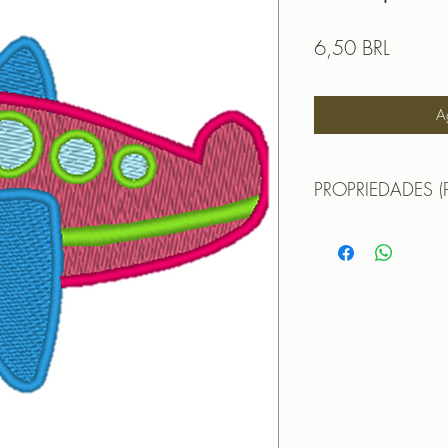
Precio
6,50 BRL
A
PROPRIEDADES (
Propriedades:(PROPE
TAMANHO (SIZE) : 
PONTOS (STITCHES
CORES (COLORS): 
PROGRAMADOR (EMB
CANTOS