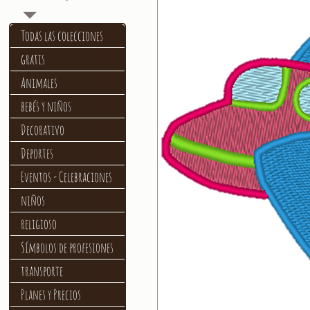
Todas las colecciones
gratis
Animales
bebés y niños
Decorativo
Deportes
Eventos - Celebraciones
niños
religioso
Símbolos de profesiones
transporte
Planes y Precios