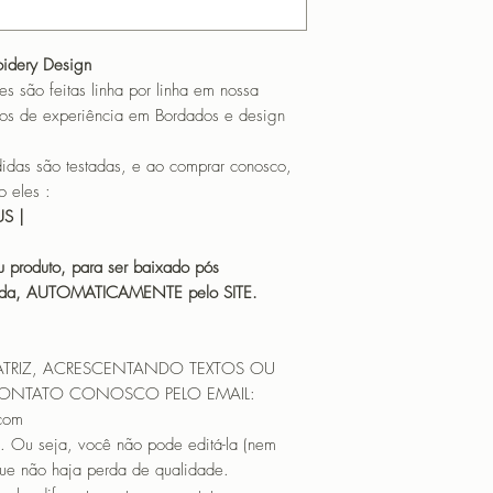
oidery Design
o feitas linha por linha em nossa
os de experiência em Bordados e design
 são testadas, e ao comprar conosco,
 eles :
HUS |
 produto, para ser baixado pós
icada, AUTOMATICAMENTE pelo SITE.
ATRIZ, ACRESCENTANDO TEXTOS OU
CONTATO CONOSCO PELO EMAIL:
.com
. Ou seja, você não pode editá-la (nem
que não haja perda de qualidade.