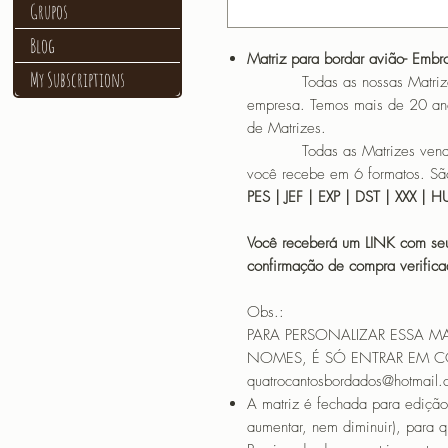
Grupos
Blog
Matriz para bordar avião- Embr
My Subscriptions
Todas as nossas Matrizes sã
empresa. Temos mais de 20 an
de Matrizes.
Todas as Matrizes vendidas
você recebe em 6 formatos. São
PES | JEF | EXP | DST | XXX | 
Você receberá um LINK com seu
confirmação de compra verif
Obs.:
PARA PERSONALIZAR ESSA M
NOMES, É SÓ ENTRAR EM 
quatrocantosbordados@hotmail
A matriz é fechada para edição
aumentar, nem diminuir), para 