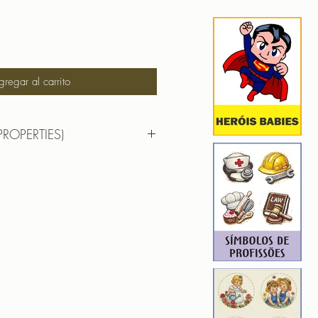
gregar al carrito
PROPERTIES)
RTIES)
8,2cm X 6,0cm
): 7612
5
ROIDERY DESIGNER): 4