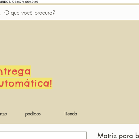
DIRECT, f08c47fec0942fa0
ntrega
utomática!
nzo
pedidos
Tienda
Matriz para 