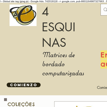
!-- Global site tag (gtag.js) - Google Ads: 742019118 -->
google.com, pub-8601164987327663 , 
4
ESQUI
NAS
Matrices de
E
bordado
a
computarizadas
COMIENZO
Comie
COLEÇÕES