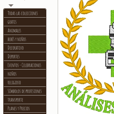
Todas las colecciones
gratis
Animales
bebés y niños
Decorativo
Deportes
Eventos - Celebraciones
niños
religioso
Símbolos de profesiones
transporte
Planes y Precios