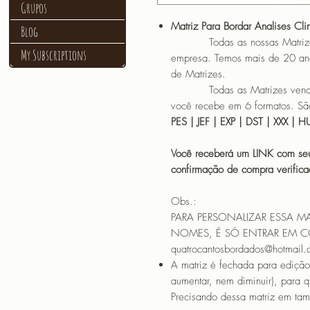
Grupos
Matriz Para Bordar Analises Cli
Blog
Todas as nossas Matrizes sã
My Subscriptions
empresa. Temos mais de 20 an
de Matrizes.
Todas as Matrizes vendidas
você recebe em 6 formatos. São
PES | JEF | EXP | DST | XXX | 
Você receberá um LINK com seu
confirmação de compra verif
Obs.:
PARA PERSONALIZAR ESSA M
NOMES, É SÓ ENTRAR EM 
quatrocantosbordados@hotmail
A matriz é fechada para edição
aumentar, nem diminuir), para 
Precisando dessa matriz em tama