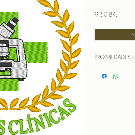
Precio
9,50 BRL
A
PROPRIEDADES (
MATRIZ PARA BORD
TAMANHO (SIZE) : 
PONTOS (STITCHES)
CORES (COLORS): 
Formatos:
DST | EXP | HUS | JE
OBS: A matriz é fec
não pode editá-la (n
que não haja perda 