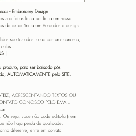
PROGRAMADOR (EMB
CANTOS
nicas - Embroidery Design
o feitas linha por linha em nossa
os de experiência em Bordados e design
 são testadas, e ao comprar conosco,
 eles :
HUS |
 produto, para ser baixado pós
icada, AUTOMATICAMENTE pelo SITE.
ATRIZ, ACRESCENTANDO TEXTOS OU
CONTATO CONOSCO PELO EMAIL:
.com
. Ou seja, você não pode editá-la (nem
que não haja perda de qualidade.
nho diferente, entre em contato.