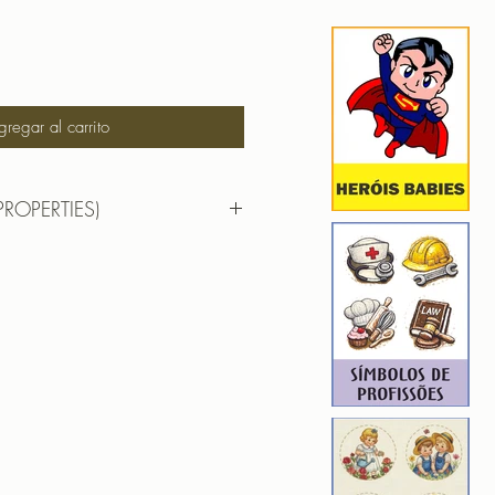
gregar al carrito
PROPERTIES)
AR ANALISES CLINICAS
9,56 cm x 8,93 cm
 : 10955
4
F | PES | XXX
hada para edição. Ou seja, você
em aumentar, nem diminuir), para
de qualidade.