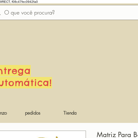
DIRECT, f08c47fec0942fa0
ntrega
utomática!
nzo
pedidos
Tienda
Matriz Para B