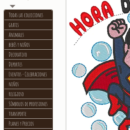
Todas las colecciones
gratis
Animales
bebés y niños
Decorativo
Deportes
Eventos - Celebraciones
niños
religioso
Símbolos de profesiones
transporte
Planes y Precios