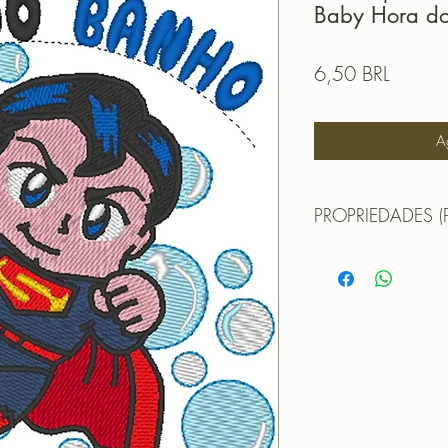
Baby Hora d
Precio
6,50 BRL
A
PROPRIEDADES (
Propriedades:(PROPE
Largura - 9,7cm
Altura - 9,8 cm
Pontos - 21623
Cores - 18
PROGRAMADOR (EMB
CANTOS