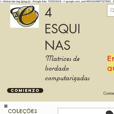
!-- Global site tag (gtag.js) - Google Ads: 742019118 -->
google.com, pub-8601164987327663 , 
4
ESQUI
NAS
Matrices de
E
bordado
a
computarizadas
COMIENZO
Comie
COLEÇÕES