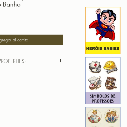
o Banho
gregar al carrito
PROPERTIES)
RTIES)
ROIDERY DESIGNER): 4