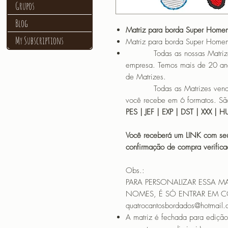
Grupos
Blog
Matriz para borda Super Home
My Subscriptions
Matriz para borda Super Home
Todas as nossas Matrizes sã
empresa. Temos mais de 20 an
de Matrizes.
Todas as Matrizes vendidas
você recebe em 6 formatos. São
PES | JEF | EXP | DST | XXX | 
Você receberá um LINK com seu
confirmação de compra verif
Obs.:
PARA PERSONALIZAR ESSA M
NOMES, É SÓ ENTRAR EM 
quatrocantosbordados@hotmail
A matriz é fechada para edição