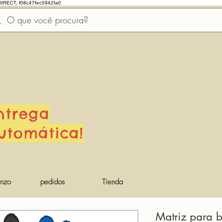
DIRECT, f08c47fec0942fa0
ntrega
utomática!
nzo
pedidos
Tienda
Matriz para 