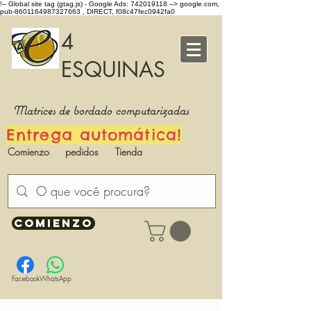
!-- Global site tag (gtag.js) - Google Ads: 742019118 -->
google.com,
pub-8601164987327663 , DIRECT, f08c47fec0942fa0
4
ESQUINAS
Matrices de bordado computarizadas
Entrega automática!
Comienzo
pedidos
Tienda
COMIENZO
Facebook
WhatsApp