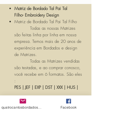
Matriz de Bordado Tal Pai Tal
Filho- Embroidery Design
Matriz de Bordado Tal Pai Tal Filho
Todas as nossas Matrizes
são feitas linha por linha em nossa
empresa. Temos mais de 20 anos de
experiência em Bordados e design
de Matrizes.
Todas as Matrizes vendidas
são testadas, e ao comprar conosco,
você recebe em 6 formatos. São eles
:
PES | JEF | EXP | DST | XXX | HUS |
Você receberá um LINK com seu
produto, para ser baixado pós
quatrocantosbordados@hotmail.com
Facebook
confirmação de compra verificada,
AUTOMATICAMENTE pelo SITE.