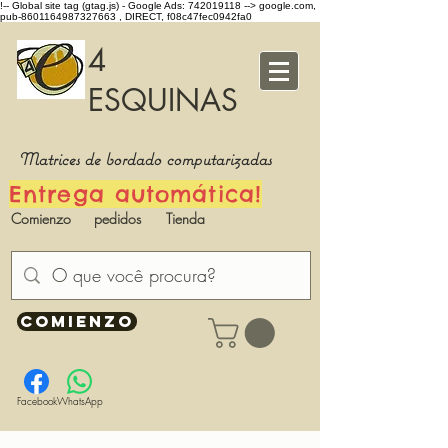
!-- Global site tag (gtag.js) - Google Ads: 742019118 -->
google.com,
pub-8601164987327663 , DIRECT, f08c47fec0942fa0
4
ESQUINAS
Matrices de bordado computarizadas
Entrega automática!
Comienzo
pedidos
Tienda
COMIENZO
Facebook
WhatsApp