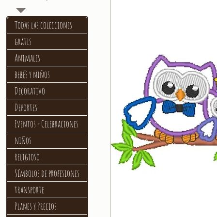
Todas las colecciones
gratis
Animales
bebés y niños
Decorativo
Deportes
Eventos - Celebraciones
niños
religioso
Símbolos de profesiones
transporte
Planes y Precios