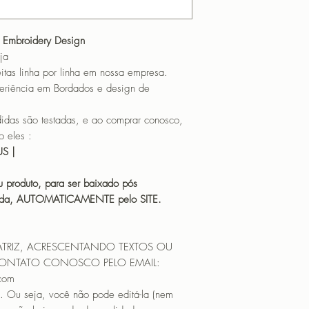
- Embroidery Design
ja
itas linha por linha em nossa empresa.
eriência em Bordados e design de
 são testadas, e ao comprar conosco,
 eles :
HUS |
 produto, para ser baixado pós
icada, AUTOMATICAMENTE pelo SITE.
ATRIZ, ACRESCENTANDO TEXTOS OU
CONTATO CONOSCO PELO EMAIL:
.com
. Ou seja, você não pode editá-la (nem