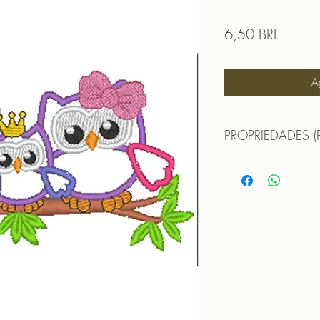
Precio
6,50 BRL
A
PROPRIEDADES (
Propriedades:(PROPE
Matriz de Bordado A
Largura - 8,4cm
Altura - 9,7 cm
Pontos - 21075
Cores - 9
PROGRAMADOR (EMB
CANTOS