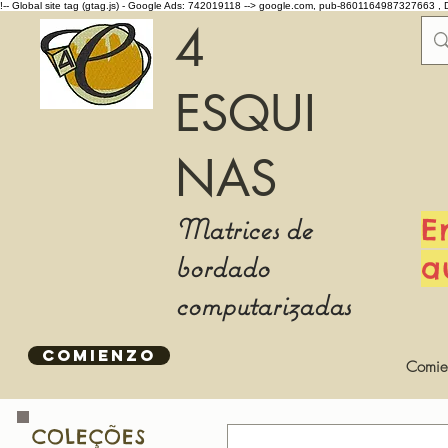
!-- Global site tag (gtag.js) - Google Ads: 742019118 -->
google.com, pub-8601164987327663 , 
4
ESQUI
NAS
Matrices de
E
bordado
a
computarizadas
COMIENZO
Comie
COLEÇÕES