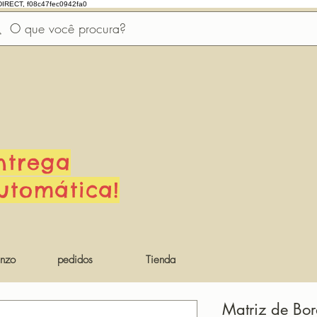
DIRECT, f08c47fec0942fa0
ntrega
utomática!
nzo
pedidos
Tienda
Matriz de Bo