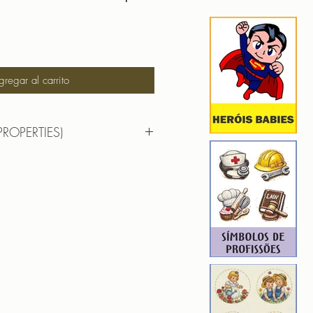
gregar al carrito
PROPERTIES)
RTIES)
PLIQUE Família Coruja
ROIDERY DESIGNER): 4