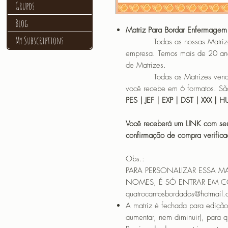
Grupos
Blog
Matriz Para Bordar Enfermagem 
My Subscriptions
Todas as nossas Matrizes sã
empresa. Temos mais de 20 an
de Matrizes.
Todas as Matrizes vendidas
você recebe em 6 formatos. São
PES | JEF | EXP | DST | XXX | 
Você receberá um LINK com seu
confirmação de compra verif
Obs.:
PARA PERSONALIZAR ESSA M
NOMES, É SÓ ENTRAR EM 
quatrocantosbordados@hotmail
A matriz é fechada para edição
aumentar, nem diminuir), para 