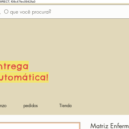
DIRECT, f08c47fec0942fa0
ntrega
utomática!
nzo
pedidos
Tienda
Matriz Enfer