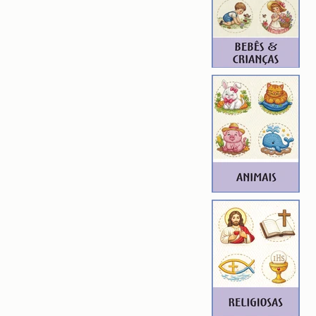
 17,52cm X 8,89cm
): 7449
2
ROIDERY DESIGNER): 4