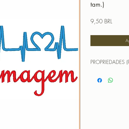
tam.)
Precio
9,50 BRL
A
PROPRIEDADES (
3 TAMANHOS:
TAMANHO (SIZE) :
PONTOS (STITCHES
CORES (COLORS): 
TAMANHO (SIZE) :
PONTOS (STITCHES
CORES (COLORS): 