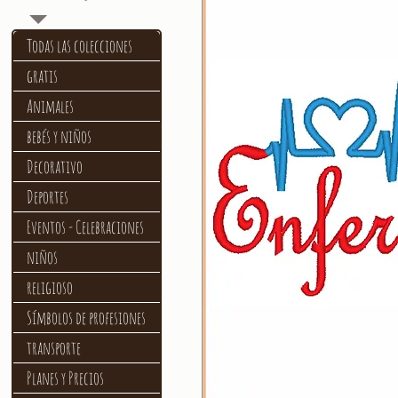
Todas las colecciones
gratis
Animales
bebés y niños
Decorativo
Deportes
Eventos - Celebraciones
niños
religioso
Símbolos de profesiones
transporte
Planes y Precios