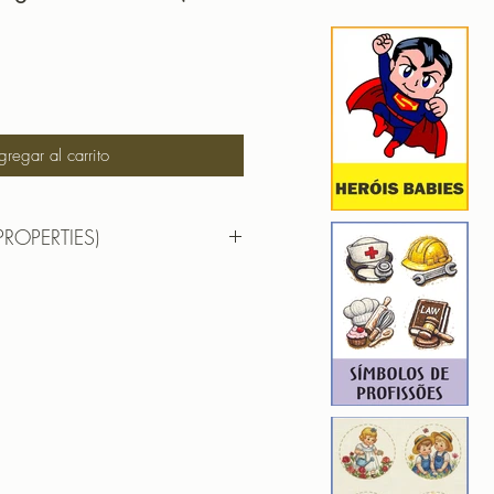
gregar al carrito
PROPERTIES)
 9,74cm X 4,95cm
): 4284
2
 12,77cm X 6,49cm
): 5526
2