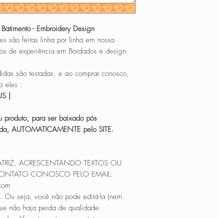
TAMANHO (SIZE) :
PONTOS (STITCHES
CORES (COLORS): 
Batimento - Embroidery Design
o feitas linha por linha em nossa
PROGRAMADOR (EMB
os de experiência em Bordados e design
CANTOS
 são testadas, e ao comprar conosco,
 eles :
HUS |
 produto, para ser baixado pós
icada, AUTOMATICAMENTE pelo SITE.
ATRIZ, ACRESCENTANDO TEXTOS OU
CONTATO CONOSCO PELO EMAIL:
.com
. Ou seja, você não pode editá-la (nem
que não haja perda de qualidade.