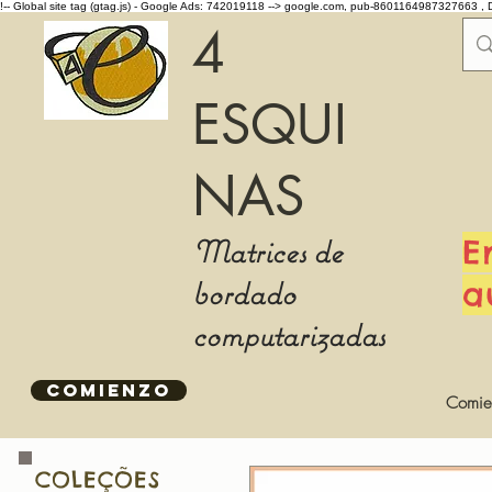
!-- Global site tag (gtag.js) - Google Ads: 742019118 -->
google.com, pub-8601164987327663 , 
4
ESQUI
NAS
Matrices de
E
bordado
a
computarizadas
COMIENZO
Comie
COLEÇÕES