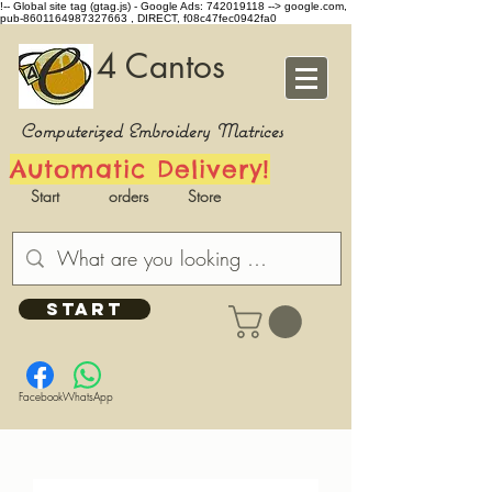
!-- Global site tag (gtag.js) - Google Ads: 742019118 -->
google.com,
pub-8601164987327663 , DIRECT, f08c47fec0942fa0
4 Cantos
Computerized Embroidery Matrices
Automatic Delivery!
Start
orders
Store
START
Facebook
WhatsApp