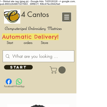
!-- Global site tag (gtag.js) - Google Ads: 742019118 -->
google.com,
pub-8601164987327663 , DIRECT, f08c47fec0942fa0
4 Cantos
Computerized Embroidery Matrices
Automatic Delivery!
Start
orders
Store
START
Facebook
WhatsApp